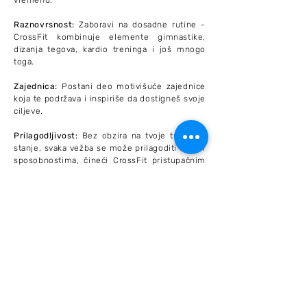
vremenu.
Raznovrsnost:
Zaboravi na dosadne rutine -
CrossFit kombinuje elemente gimnastike,
dizanja tegova, kardio treninga i još mnogo
toga.
Zajednica:
Postani deo motivišuće zajednice
koja te podržava i inspiriše da dostigneš svoje
ciljeve.
Prilagodljivost:
Bez obzira na tvoje trenutno
stanje, svaka vežba se može prilagoditi tvojim
sposobnostima, čineći CrossFit pristupačnim
svima.
Prijavi se na probni trening!
Partneri