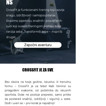
NS
CrossFit je funkcionalni trening koji razvija
snagu, izdržljivost i samopouzdanje.
Gradimo zajednicu snažnih i posvećenih
ljudi koji svakim treningom postaju bolja
verzija sebe. Transformiši sebe – inspiriši
druge!
Započni avanturu
CROSSFIT JE ZA SVE
Bez obzira na tvoje godine, iskustvo ili trenutnu
formu – CrossFit je za tebe! Naši treninzi su
prilagođeni svakome, od početnika do iskusnih
sportista. Ovde ne postoje prepreke, samo prilike
da postaneš snažniji, izdržljiviji i sigurniji u sebe.
Dođi i uveri se – prvi korak je najvažniji!