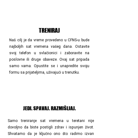
TRENIRAJ
Naš cilj je da vreme provedeno u CFNS-u bude
najboljih sat vremena vašeg dana. Ostavite
svoj telefon u svlačionici i zaboravite na
poslovne ili druge obaveze. Ovaj sat pripada
samo vama. Opustite se i unapredite svoju
formu sa prijateljima, uživajući u trenutku.
JEDI. SPAVAJ.
RAZMIŠLJAJ.
Samo treniranje sat vremena u teretani nije
dovoljno da biste postigli zdrav i ispunjen život.
Shvatamo da je ključno ono što radimo izvan