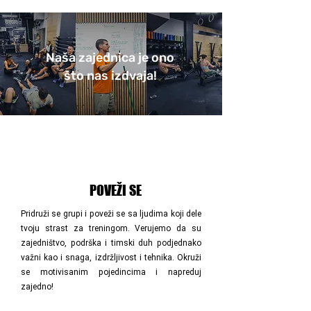
Naša zajednica je ono
što nas izdvaja!
POVEŽI SE
Pridruži se grupi i poveži se sa ljudima koji dele
tvoju strast za treningom. Verujemo da su
zajedništvo, podrška i timski duh podjednako
važni kao i snaga, izdržljivost i tehnika. Okruži
se motivisanim pojedincima i napreduj
zajedno!