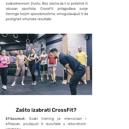
svakodnevnom životu. Bez obzira da li si početnik ili
iskusan sportista, CrossFit prilagođava svoje
treninge tvojim sposobnostima, omogućavajući ti da
postigneš vrhunske rezultate.
Zašto izabrati CrossFit?
Efikasnost:
Svaki trening je intenzivan i
efikasan, pružajući ti rezultate u rekordnom