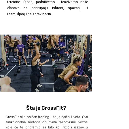
teretane. Stoga, podstičemo i izazivamo naše
članove da pristupaju ishrani, spavanju i
razmišljanju na zdrav način.
Šta je CrossFit?
CrossFit nije običan trening - to je način života. Ova
funkcionalna metoda obuhvata raznovrsne vežbe
koje će te pripremiti za bilo koji fizički izazov u